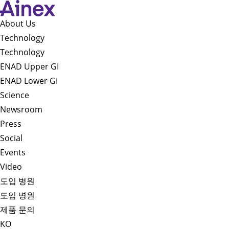
About Us​
Technology
Technology
ENAD Upper GI
ENAD Lower GI
Science
Newsroom
Press
Social
Events
Video
도입 병원
도입 병원
제품 문의
KO