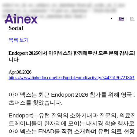
select wr_id, wr_subject, wr_datetime from g5_write_s4_3_kor
where wr_is_comment = 0 and wr_datetime < '2026-04-08
00:00:00' order by wr_datetime desc limit 1
KO
EN
Social
목록 보기
Endoport 2026에서 아이넥스와 함께해주신 모든 분께 감사드
니다
Apr.08.2026
https://www.linkedin.com/feed/update/urn:li:activity:74475136721863
아이넥스는 최근 Endoport 2026 참가를 위해 영국 
츠머스를 찾았습니다.
Endoport는 유럽 전역의 소화기내과 전문의, 의료진
트레이니들이 한자리에 모이는 내시경 학술 행사로,
아이넥스는 ENAD를 직접 소개하며 유럽 의료 현장