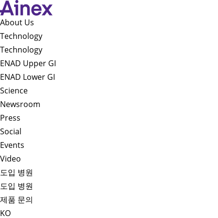
About Us​
Technology
Technology
ENAD Upper GI
ENAD Lower GI
Science
Newsroom
Press
Social
Events
Video
도입 병원
도입 병원
제품 문의
KO