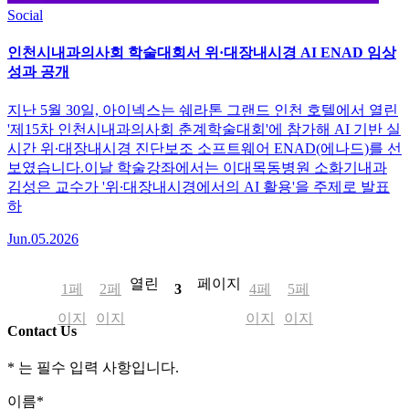
Social
인천시내과의사회 학술대회서 위·대장내시경 AI ENAD 임상
성과 공개
지난 5월 30일, 아이넥스는 쉐라톤 그랜드 인천 호텔에서 열린
'제15차 인천시내과의사회 춘계학술대회'에 참가해 AI 기반 실
시간 위∙대장내시경 진단보조 소프트웨어 ENAD(에나드)를 선
보였습니다.이날 학술강좌에서는 이대목동병원 소화기내과
김성은 교수가 '위∙대장내시경에서의 AI 활용'을 주제로 발표
하
Jun.05.2026
열린
페이지
1
페
2
페
3
4
페
5
페
이지
이지
이지
이지
Contact Us
*
는 필수 입력 사항입니다.
이름
*