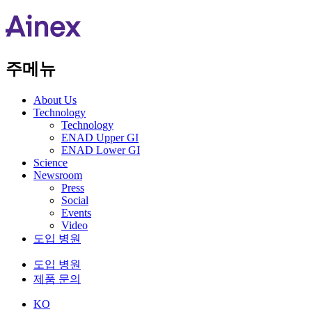
주메뉴
About Us​
Technology
Technology
ENAD Upper GI
ENAD Lower GI
Science
Newsroom
Press
Social
Events
Video
도입 병원
도입 병원
제품 문의
KO