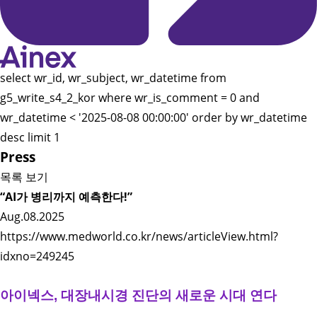
select wr_id, wr_subject, wr_datetime from
g5_write_s4_2_kor where wr_is_comment = 0 and
wr_datetime < '2025-08-08 00:00:00' order by wr_datetime
desc limit 1
Press
목록 보기
“AI가 병리까지 예측한다!”
Aug.08.2025
https://www.medworld.co.kr/news/articleView.html?
idxno=249245
아이넥스, 대장내시경 진단의 새로운 시대 연다