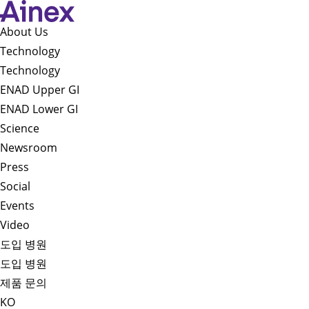
About Us​
Technology
Technology
ENAD Upper GI
ENAD Lower GI
Science
Newsroom
Press
Social
Events
Video
도입 병원
도입 병원
제품 문의
KO