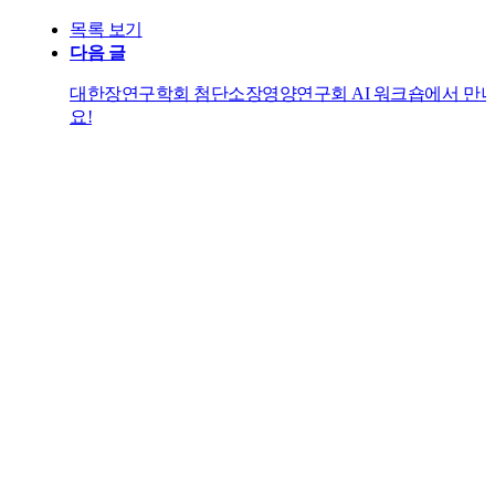
목록 보기
다음 글
대한장연구학회 첨단소장영양연구회 AI 워크숍에서 만
요!
Meet ENAD
-
One
standard, Zero
missed​