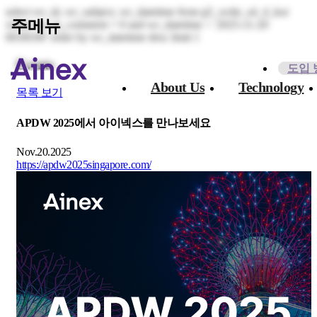
select wr_id, wr_subject, wr_datetime from g5_write_s4_4_kor
주메뉴
where wr_is_comment = 0 and wr_datetime < '2025-11-20
00:00:00' order by wr_datetime desc limit 1
Events
도입 
About Us​
Technology
목록 보기
APDW 2025에서 아이넥스를 만나보세요
Nov.20.2025
https://apdw2025singapore.com/