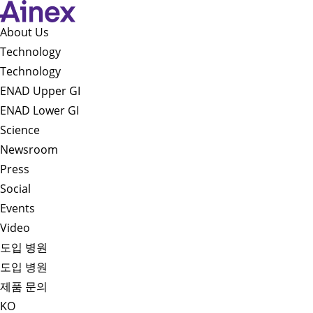
About Us​
Technology
Technology
ENAD Upper GI
ENAD Lower GI
Science
Newsroom
Press
Social
Events
Video
도입 병원
도입 병원
제품 문의
KO