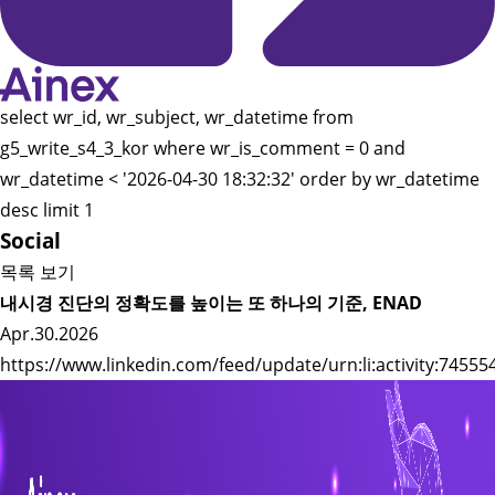
select wr_id, wr_subject, wr_datetime from
g5_write_s4_3_kor where wr_is_comment = 0 and
wr_datetime < '2026-04-30 18:32:32' order by wr_datetime
desc limit 1
Social
목록 보기
내시경 진단의 정확도를 높이는 또 하나의 기준, ENAD
Apr.30.2026
https://www.linkedin.com/feed/update/urn:li:activity:745