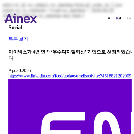
select wr_id, wr_subject, wr_datetime from g5_write_s4_3_kor
where wr_is_comment = 0 and wr_datetime < '2026-04-20
16:16:42' order by wr_datetime desc limit 1
KO
EN
Social
목록 보기
아이넥스가 4년 연속 ‘우수디지털혁신’ 기업으로 선정되었습
다
Apr.20.2026
https://www.linkedin.com/feed/update/urn:li:activity:74518821202909