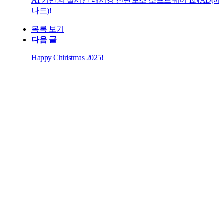
AI 기반의 실시간 내시경 진단보조 소프트웨어 ENAD(에
나드)!
목록 보기
다음 글
Happy Chiristmas 2025!
Meet ENAD
-
One
standard, Zero
missed​