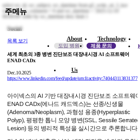
select wr_id, wr_subject, wr_datetime from g5_write_s4_3_kor
주메뉴
where wr_is_comment = 0 and wr_datetime < '2025-12-10
00:00:00' order by wr_datetime desc limit 1
Social
About
Technology
목록 보기
도입 병원
제품 문의
세계 최초의 3종 병변 진단보조 대장내시경 AI 소프트웨어
ENAD CADx
Us​
Dec.10.2025
https://www.linkedin.com/feed/update/urn:li:activity:740443113831377
아이넥스의 AI 기반 대장내시경 진단보조 소프트웨
ENAD CADx(에나드 캐드엑스)는 선종/신생물
(Adenoma/Neoplasm), 과형성 용종(Hyperplastic
Polyp), 평평한 톱니 모양 병변(SSL, Sessile Serrate
Lesion) 등의 병리적 특성을 실시간으로 추론합니다