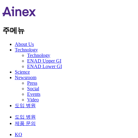
주메뉴
About Us​
Technology
Technology
ENAD Upper GI
ENAD Lower GI
Science
Newsroom
Press
Social
Events
Video
도입 병원
도입 병원
제품 문의
KO