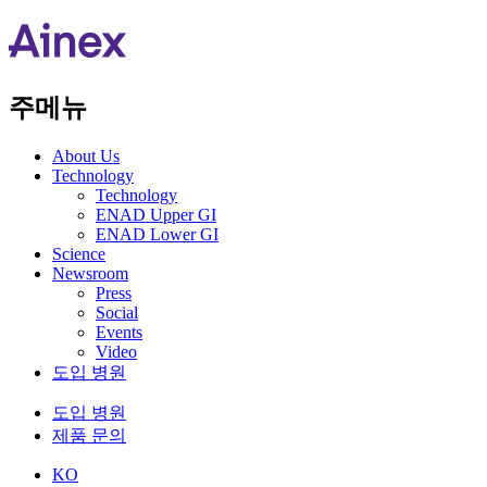
주메뉴
About Us​
Technology
Technology
ENAD Upper GI
ENAD Lower GI
Science
Newsroom
Press
Social
Events
Video
도입 병원
도입 병원
제품 문의
KO