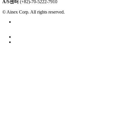
A/S센터
(+82)-70-5222-7910
© Ainex Corp. All rights reserved.