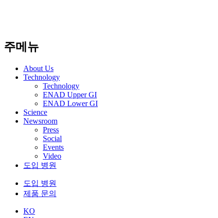
주메뉴
About Us​
Technology
Technology
ENAD Upper GI
ENAD Lower GI
Science
Newsroom
Press
Social
Events
Video
도입 병원
도입 병원
제품 문의
KO