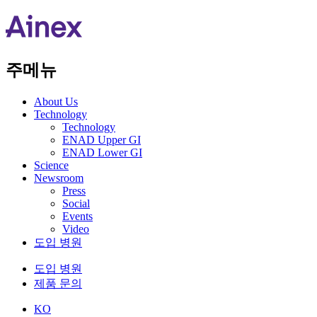
주메뉴
About Us​
Technology
Technology
ENAD Upper GI
ENAD Lower GI
Science
Newsroom
Press
Social
Events
Video
도입 병원
도입 병원
제품 문의
KO