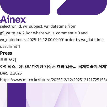
select wr_id, wr_subject, wr_datetime from
g5_write_s4_2_kor where wr_is_comment = 0 and
wr_datetime < '2025-12-12 00:00:00' order by wr_datetime
desc limit 1
Press
목록 보기
아이넥스, '에나드' 다기관 임상서 효과 입증... '국제학술지 게재'
Dec.12.2025
https://www.mt.co.kr/future/2025/12/12/202512121725155