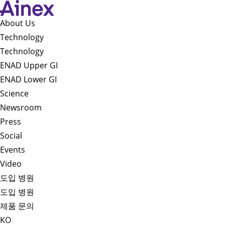
About Us​
Technology
Technology
ENAD Upper GI
ENAD Lower GI
Science
Newsroom
Press
Social
Events
Video
도입 병원
도입 병원
제품 문의
KO