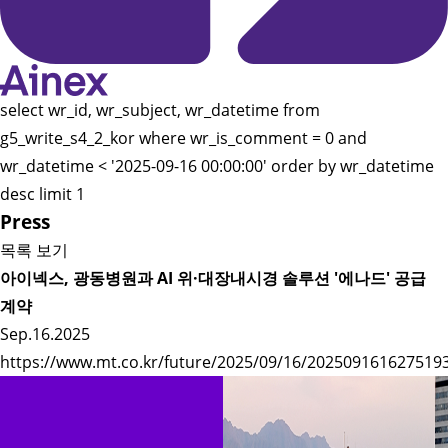
select wr_id, wr_subject, wr_datetime from
g5_write_s4_2_kor where wr_is_comment = 0 and
wr_datetime < '2025-09-16 00:00:00' order by wr_datetime
desc limit 1
Press
목록 보기
아이넥스, 광동병원과 AI 위·대장내시경 솔루션 '에나드' 공급
계약
Sep.16.2025
https://www.mt.co.kr/future/2025/09/16/202509161627519