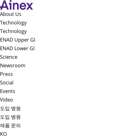
About Us​
Technology
Technology
ENAD Upper GI
ENAD Lower GI
Science
Newsroom
Press
Social
Events
Video
도입 병원
도입 병원
제품 문의
KO