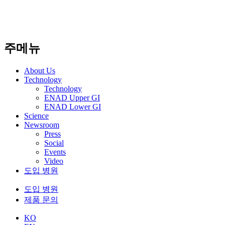
주메뉴
About Us​
Technology
Technology
ENAD Upper GI
ENAD Lower GI
Science
Newsroom
Press
Social
Events
Video
도입 병원
도입 병원
제품 문의
KO