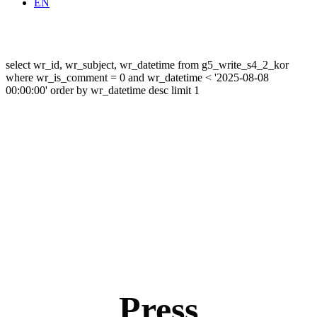
EN
select wr_id, wr_subject, wr_datetime from g5_write_s4_2_kor
where wr_is_comment = 0 and wr_datetime < '2025-08-08
00:00:00' order by wr_datetime desc limit 1
Press